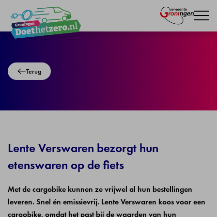
Navigatie
overslaan
Lente
bezorgt
Terug
met
de
cargobike
Lente Verswaren bezorgt hun
etenswaren op de fiets
Met de cargobike kunnen ze vrijwel al hun bestellingen
leveren. Snel én emissievrij. Lente Verswaren koos voor een
cargobike, omdat het past bij de waarden van hun